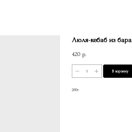
Люля-кебаб из бар
420
р.
В корзину
260г