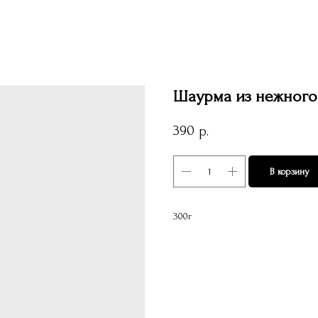
Шаурма из нежного
390
р.
В корзину
300г