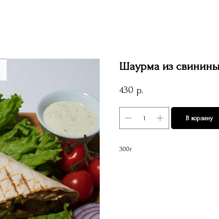
Шаурма из свинин
430
р.
В корзину
300г