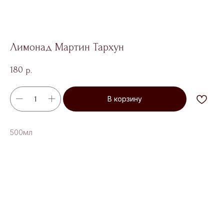
Лимонад Мартин Тархун
180
р.
В корзину
500мл