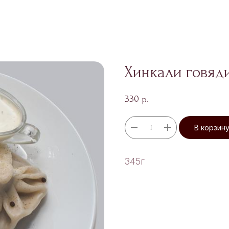
Хинкали говяд
330
р.
В корзин
345г