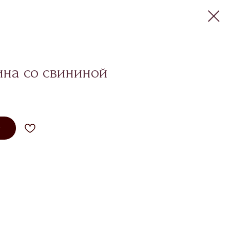
ина со свининой
у